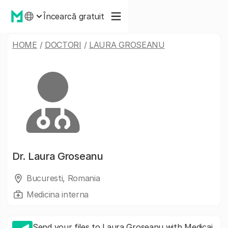
Încearcă gratuit
HOME
/
DOCTORI
/
LAURA GROSEANU
Dr.
Laura Groseanu
Bucuresti, Romania
Medicina interna
Send your files to Laura Groseanu with Medicai