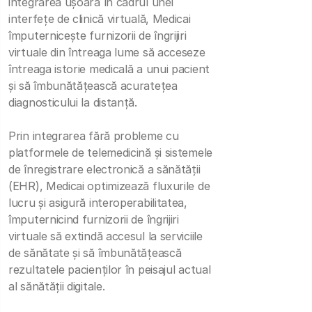
integrarea ușoară în cadrul unei
interfețe de clinică virtuală, Medicai
împuternicește furnizorii de îngrijiri
virtuale din întreaga lume să acceseze
întreaga istorie medicală a unui pacient
și să îmbunătățească acuratețea
diagnosticului la distanță.
Prin integrarea fără probleme cu
platformele de telemedicină și sistemele
de înregistrare electronică a sănătății
(EHR), Medicai optimizează fluxurile de
lucru și asigură interoperabilitatea,
împuternicind furnizorii de îngrijiri
virtuale să extindă accesul la serviciile
de sănătate și să îmbunătățească
rezultatele pacienților în peisajul actual
al sănătății digitale.