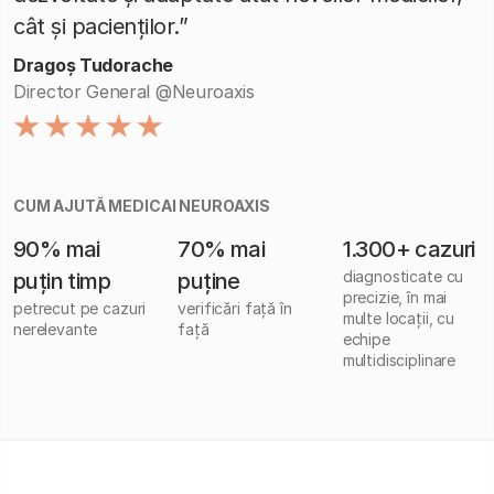
cât și pacienților.”
Dragoș Tudorache
Director General @Neuroaxis
CUM AJUTĂ MEDICAI NEUROAXIS
90% mai
70% mai
1.300+ cazuri
diagnosticate cu
puțin timp
puține
precizie, în mai
petrecut pe cazuri
verificări față în
multe locații, cu
nerelevante
față
echipe
multidisciplinare