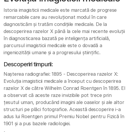
Istoria imagisticii medicale este marcată de progrese
remarcabile care au revoluționat modul în care
diagnosticăm și tratăm condițiile medicale. De la
descoperirea razelor X până la cele mai recente evoluții
în diagnosticarea bazată pe inteligența artificială,
parcursul imagisticii medicale este o dovadă a
ingeniozității umane și a progresului științific.
Descoperiri timpurii:
Nașterea radiografiei: 1895 - Descoperirea razelor X:
Evoluția imagisticii medicale a început cu descoperirea
razelor X de către Wilhelm Conrad Roentgen în 1895. El
a observat că aceste raze invizibile pot trece prin
țesutul uman, producând imagini ale oaselor și ale altor
structuri pe plăci fotografice. Această descoperire i-a
adus lui Roentgen primul Premiu Nobel pentru Fizică în
1901 și a pus bazele radiologiei.