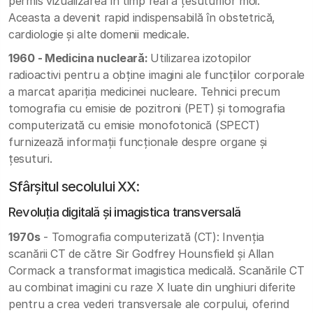
permis vizualizarea în timp real a țesuturilor moi.
Aceasta a devenit rapid indispensabilă în obstetrică,
cardiologie și alte domenii medicale.
1960 - Medicina nucleară:
Utilizarea izotopilor
radioactivi pentru a obține imagini ale funcțiilor corporale
a marcat apariția medicinei nucleare. Tehnici precum
tomografia cu emisie de pozitroni (PET) și tomografia
computerizată cu emisie monofotonică (SPECT)
furnizează informații funcționale despre organe și
țesuturi.
Sfârșitul secolului XX:
Revoluția digitală și imagistica transversală
1970s
- Tomografia computerizată (CT): Invenția
scanării CT de către Sir Godfrey Hounsfield și Allan
Cormack a transformat imagistica medicală. Scanările CT
au combinat imagini cu raze X luate din unghiuri diferite
pentru a crea vederi transversale ale corpului, oferind