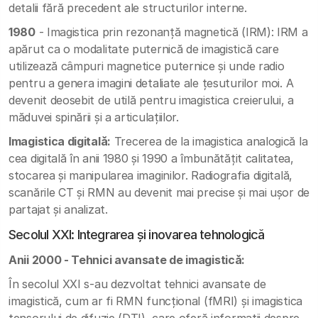
detalii fără precedent ale structurilor interne.
1980
- Imagistica prin rezonanță magnetică (IRM): IRM a
apărut ca o modalitate puternică de imagistică care
utilizează câmpuri magnetice puternice și unde radio
pentru a genera imagini detaliate ale țesuturilor moi. A
devenit deosebit de utilă pentru imagistica creierului, a
măduvei spinării și a articulațiilor.
Imagistica digitală:
Trecerea de la imagistica analogică la
cea digitală în anii 1980 și 1990 a îmbunătățit calitatea,
stocarea și manipularea imaginilor. Radiografia digitală,
scanările CT și RMN au devenit mai precise și mai ușor de
partajat și analizat.
Secolul XXI: Integrarea și inovarea tehnologică
Anii 2000 - Tehnici avansate de imagistică:
În secolul XXI s-au dezvoltat tehnici avansate de
imagistică, cum ar fi RMN funcțional (fMRI) și imagistica
tensorului de difuzie (DTI), care oferă informații despre