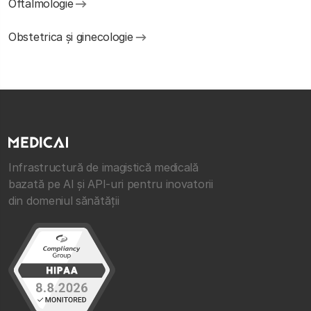
Oftalmologie
Obstetrica și ginecologie
Infrastructură de imagistică medicală
bazată pe AI și API-uri pentru inovatorii
din domeniul sănătății