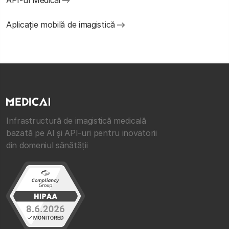
Aplicație mobilă de imagistică
Infrastructură de imagistică medicală
bazată pe AI și API-uri pentru inovatorii
din domeniul sănătății