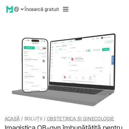
Încearcă gratuit
ACASĂ
/ SOLUȚII /
OBSTETRICA ȘI GINECOLOGIE
Imagistica OB-gyn îmbunătățită pentru