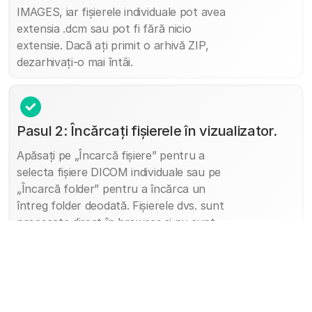
IMAGES, iar fișierele individuale pot avea
extensia .dcm sau pot fi fără nicio
extensie. Dacă ați primit o arhivă ZIP,
dezarhivați-o mai întâi.
Pasul 2: Încărcați fișierele în vizualizator.
Apăsați pe „Încarcă fișiere” pentru a
selecta fișiere DICOM individuale sau pe
„Încarcă folder” pentru a încărca un
întreg folder deodată. Fișierele dvs. sunt
procesate direct în browser și nu sunt
trimise către un server, astfel încât
imaginile dvs. rămân în siguranță pe
dispozitiv.