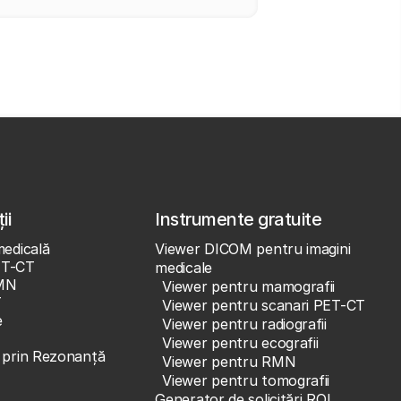
ii
Instrumente gratuite
medicală
Viewer DICOM pentru imagini
ET-CT
medicale
MN
Viewer pentru mamografii
T
Viewer pentru scanari PET-CT
e
Viewer pentru radiografii
Viewer pentru ecografii
e prin Rezonanță
Viewer pentru RMN
Viewer pentru tomografii
Generator de solicitări ROI