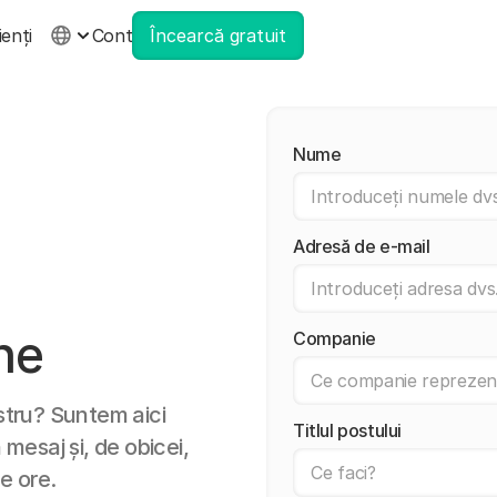
ienți
Cont
Încearcă gratuit
Nume
Adresă de e-mail
ne
Companie
ostru? Suntem aici
Titlul postului
 mesaj și, de obicei,
e ore.