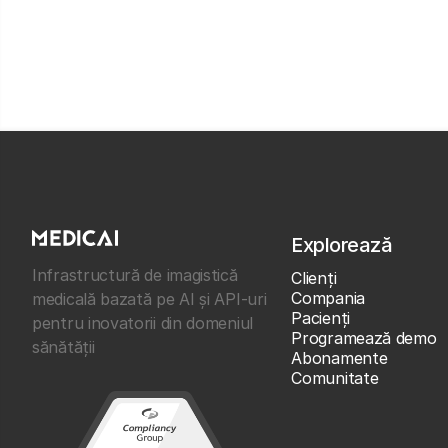
Explorează
Infrastructură de imagistică
Clienţi
Compania
medicală bazată pe AI și API-uri
Pacienți
pentru inovatorii din domeniul
Programează demo
sănătății
Abonamente
Comunitate