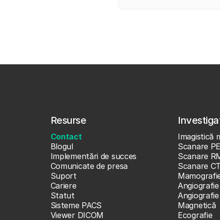
Resurse
Investigaț
Contact
Imagistică 
Blogul
Scanare P
Implementări de succes
Scanare R
Comunicate de presa
Scanare C
Suport
Mamografi
Cariere
Angiografie
Statut
Angiografi
Sisteme PACS
Magnetică
Viewer DICOM
Ecografie