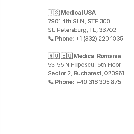
🇺🇸
Medicai USA
7901 4th St N, STE 300
St. Petersburg, FL, 33702
📞 Phone
: +1 (832) 220 1035
🇷🇴 🇪🇺 Medicai Romania
53-55 N Filipescu, 5th Floor
Sector 2, Bucharest, 020961
📞 Phone:
+40 316 305 875