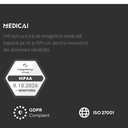
Infrastructură de imagistică medicală
bazată pe AI și API-uri pentru inovatorii
din domeniul sănătății