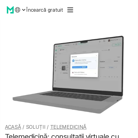
Încearcă gratuit
ACASĂ
/ SOLUȚII /
TELEMEDICINĂ
Telemedicină: consultaţii virtuale cu