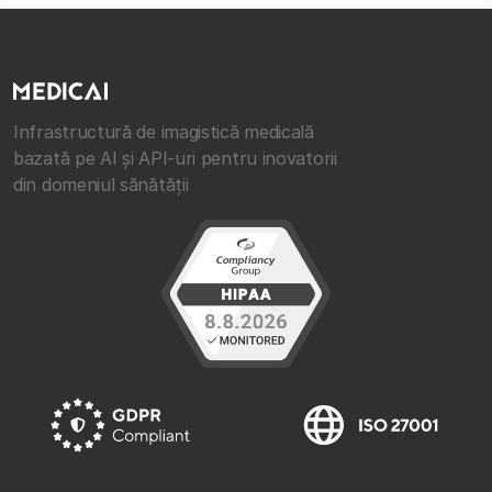
Infrastructură de imagistică medicală
bazată pe AI și API-uri pentru inovatorii
din domeniul sănătății