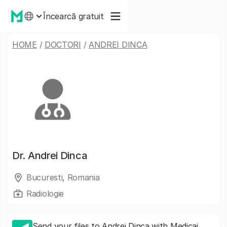
Încearcă gratuit
HOME
/
DOCTORI
/
ANDREI DINCA
Dr.
Andrei Dinca
Bucuresti, Romania
Radiologie
Send your files to Andrei Dinca with Medicai