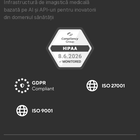
Infrastructură de imagistică medicală
bazată pe AI și API-uri pentru inovatorii
din domeniul sănătății