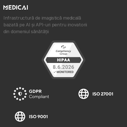
Infrastructură de imagistică medicală
bazată pe AI și API-uri pentru inovatorii
din domeniul sănătății