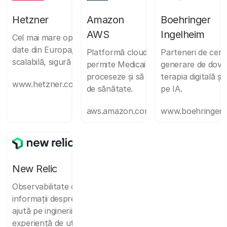
Hetzner
Amazon
Boehringer
AWS
Ingelheim
Cel mai mare operator de centre de
date din Europa, oferă infrastructură IT
Platformă cloud scalabilă și sigură ca
Parteneri de cerc
scalabilă, sigură și fiabilă.
permite Medicai să stocheze, să
generare de dove
proceseze și să analizeze date sensibi
terapia digitală și
www.hetzner.com
de sănătate.
pe IA.
aws.amazon.com/health/
www.boehringer‑
New Relic
Observabilitate completă, alerte și
informații despre performanță care îi
ajută pe inginerii noștri să ofere o
experiență de utilizare fără fricțiuni.