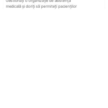
Gestionați o organizație de asistență
medicală și doriți să permiteți pacienților
să își depună dosarele medicale online?
Rezervați o demonstrație acum
Produsele noastre
PACS
Doctor Mobile App with DICOM Viewer
Doctor Imaging Portal with DICOM Viewer
Patient Portal with DICOM Viewer
DICOM Viewer
Medical Imaging Exchange