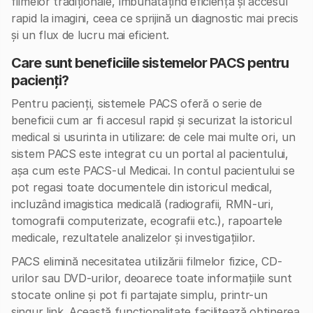
filmelor tradiționale, îmbunătățind eficiența și accesul
rapid la imagini, ceea ce sprijină un diagnostic mai precis
și un flux de lucru mai eficient.
Care sunt beneficiile sistemelor PACS pentru
pacienți?
Pentru pacienți, sistemele PACS oferă o serie de
beneficii cum ar fi accesul rapid și securizat la istoricul
medical si usurinta in utilizare: de cele mai multe ori, un
sistem PACS este integrat cu un portal al pacientului,
așa cum este PACS-ul Medicai. In contul pacientului se
pot regasi toate documentele din istoricul medical,
incluzând imagistica medicală (radiografii, RMN-uri,
tomografii computerizate, ecografii etc.), rapoartele
medicale, rezultatele analizelor și investigațiilor.
PACS elimină necesitatea utilizării filmelor fizice, CD-
urilor sau DVD-urilor, deoarece toate informațiile sunt
stocate online și pot fi partajate simplu, printr-un
singur link. Această funcționalitate facilitează obținerea