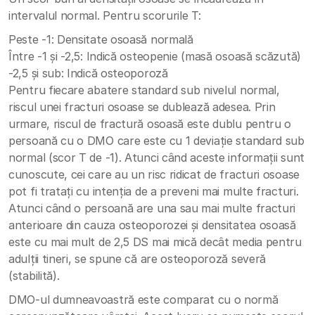
intervalul normal. Pentru scorurile T:
Peste -1: Densitate osoasă normală
Între -1 și -2,5: Indică osteopenie (masă osoasă scăzută)
-2,5 și sub: Indică osteoporoză
Pentru fiecare abatere standard sub nivelul normal,
riscul unei fracturi osoase se dublează adesea. Prin
urmare, riscul de fractură osoasă este dublu pentru o
persoană cu o DMO care este cu 1 deviație standard sub
normal (scor T de -1). Atunci când aceste informații sunt
cunoscute, cei care au un risc ridicat de fracturi osoase
pot fi tratați cu intenția de a preveni mai multe fracturi.
Atunci când o persoană are una sau mai multe fracturi
anterioare din cauza osteoporozei și densitatea osoasă
este cu mai mult de 2,5 DS mai mică decât media pentru
adulții tineri, se spune că are osteoporoză severă
(stabilită).
DMO-ul dumneavoastră este comparat cu o normă