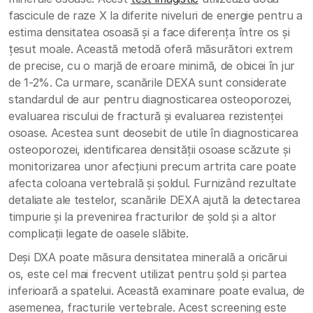
fascicule de raze X la diferite niveluri de energie pentru a
estima densitatea osoasă și a face diferența între os și
țesut moale. Această metodă oferă măsurători extrem
de precise, cu o marjă de eroare minimă, de obicei în jur
de 1-2%. Ca urmare, scanările DEXA sunt considerate
standardul de aur pentru diagnosticarea osteoporozei,
evaluarea riscului de fractură și evaluarea rezistenței
osoase. Acestea sunt deosebit de utile în diagnosticarea
osteoporozei, identificarea densității osoase scăzute și
monitorizarea unor afecțiuni precum artrita care poate
afecta coloana vertebrală și șoldul. Furnizând rezultate
detaliate ale testelor, scanările DEXA ajută la detectarea
timpurie și la prevenirea fracturilor de șold și a altor
complicații legate de oasele slăbite.
Deși DXA poate măsura densitatea minerală a oricărui
os, este cel mai frecvent utilizat pentru șold și partea
inferioară a spatelui. Această examinare poate evalua, de
asemenea, fracturile vertebrale. Acest screening este