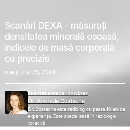
Scanări DEXA - măsurați
densitatea minerală osoasă,
indicele de masă corporală
cu precizie
marți, mai 28, 2024
REVIZUIT MEDICAL DE CĂTRE
Dr. Andrada Costache
Dr. Costache este radiolog cu peste 10 ani de
experiență. Este specializată în radiologie
toracică.