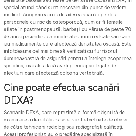
densitate osoasă sau teste de densitate osoasă DEXA, în
special atunci când sunt necesare din punct de vedere
medical. Acoperirea include adesea scanări pentru
persoanele cu risc de osteoporoză, cum ar fi femeile
aflate în postmenopauză, bărbații cu vârsta de peste 70
de ani și pacienții cu anumite afecțiuni medicale sau care
iau medicamente care afectează densitatea osoasă. Este
întotdeauna cel mai bine să verificați cu furnizorul
dumneavoastră de asigurări pentru a înțelege acoperirea
specifică, mai ales dacă aveți preocupări legate de
afecțiuni care afectează coloana vertebrală.
Cine poate efectua scanări
DEXA?
Scanările DEXA, care reprezintă o formă obișnuită de
examinare a densității osoase, sunt efectuate de obicei
de către tehnicieni radiologi sau radiografiști calificați.
Acești profesioniști au o pregătire specializată în