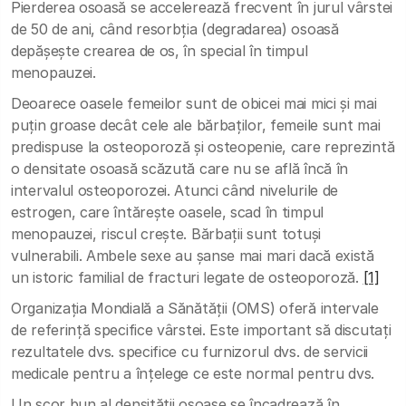
Pierderea osoasă se accelerează frecvent în jurul vârstei
de 50 de ani, când resorbția (degradarea) osoasă
depășește crearea de os, în special în timpul
menopauzei.
Deoarece oasele femeilor sunt de obicei mai mici și mai
puțin groase decât cele ale bărbaților, femeile sunt mai
predispuse la osteoporoză și osteopenie, care reprezintă
o densitate osoasă scăzută care nu se află încă în
intervalul osteoporozei. Atunci când nivelurile de
estrogen, care întărește oasele, scad în timpul
menopauzei, riscul crește. Bărbații sunt totuși
vulnerabili. Ambele sexe au șanse mai mari dacă există
un istoric familial de fracturi legate de osteoporoză.
[1]
Organizația Mondială a Sănătății (OMS) oferă intervale
de referință specifice vârstei. Este important să discutați
rezultatele dvs. specifice cu furnizorul dvs. de servicii
medicale pentru a înțelege ce este normal pentru dvs.
Un scor bun al densității osoase se încadrează în