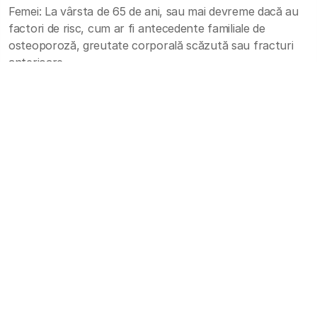
Femei: La vârsta de 65 de ani, sau mai devreme dacă au
factori de risc, cum ar fi antecedente familiale de
osteoporoză, greutate corporală scăzută sau fracturi
anterioare.
Bărbați: La vârsta de 70 de ani sau mai devreme, dacă au
factori de risc precum antecedente familiale de
osteoporoză, greutate corporală scăzută sau fracturi
anterioare.
Femeile aflate în postmenopauză și bărbații de peste 50
de ani: Dacă au antecedente de fracturi sau afecțiuni
asociate cu pierderea de masă osoasă.
Medicare acoperă scanările
DEXA?
Da, Medicare acoperă scanările DEXA sau DXA în
anumite condiții. Partea B a Medicare acoperă costul
acestor scanări o dată la doi ani pentru persoanele care