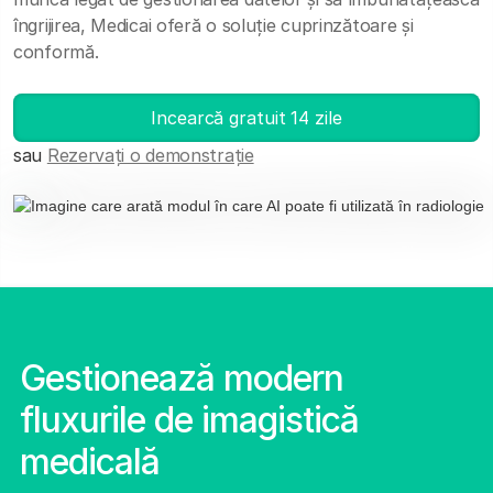
îngrijirea, Medicai oferă o soluție cuprinzătoare și
conformă.
Incearcă gratuit 14 zile
sau
Rezervați o demonstrație
Gestionează modern
fluxurile de imagistică
medicală