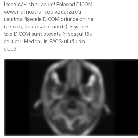
Încearcă-l chiar acum! Folosind DICOM
viewer-ul nostru, poți vizualiza cu
ușurință fișierele DICOM oriunde online
(pe web, în aplicația mobilă). Fișierele
tale DICOM sunt stocate în spațiul tău
de lucru Medicai, în PACS-ul tău din
cloud.