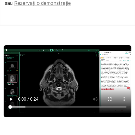
sau
Rezervați o demonstrație