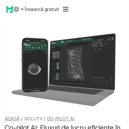
Încearcă gratuit
ACASĂ
/ SOLUȚII /
CO-PILOT AI
Co-pilot AI: Fluxuri de lucru eficiente în