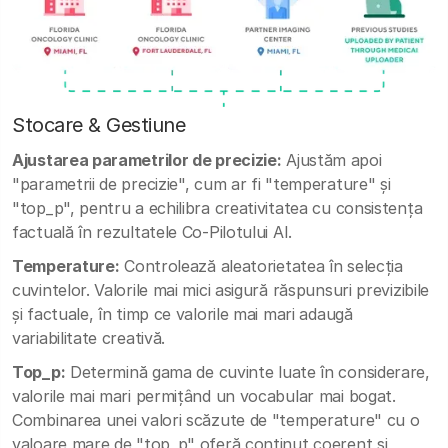
Stocare & Gestiune
Ajustarea parametrilor de precizie:
Ajustăm apoi
"parametrii de precizie", cum ar fi "temperature" și
"top_p", pentru a echilibra creativitatea cu consistența
factuală în rezultatele Co-Pilotului AI.
Temperature:
Controlează aleatorietatea în selecția
cuvintelor. Valorile mai mici asigură răspunsuri previzibile
și factuale, în timp ce valorile mai mari adaugă
variabilitate creativă.
Top_p:
Determină gama de cuvinte luate în considerare,
valorile mai mari permițând un vocabular mai bogat.
Combinarea unei valori scăzute de "temperature" cu o
valoare mare de "top_p" oferă conținut coerent și