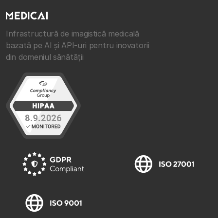
Infrastructură de imagistică medicală
bazată pe AI și API-uri pentru inovatorii
din domeniul sănătății