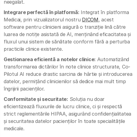
neegalat.
Integrare perfectă în platformă:
Integrat în platforma
Medicai, prin vizualizatorul nostru
DICOM
, acest
software pentru clinicieni asigură o tranziție lină către
luarea de notițe asistată de AI, menținând eficacitatea și
fluxul unui sistem de sănătate conform fără a perturba
practicile clinice existente.
Gestionarea eficientă a notelor clinice:
Automatizând
transformarea dictărilor în note clinice structurate, Co-
Pilotul AI reduce drastic sarcina de hârtie și introducerea
datelor, permițând clinicienilor să dedice mai mult timp
îngrijirii pacienților.
Conformitate și securitate:
Soluția nu doar
eficientizează fluxurile de lucru clinice, ci și respectă
strict reglementările HIPAA, asigurând confidențialitatea
și securitatea datelor pacienților în toate specialitățile
medicale.