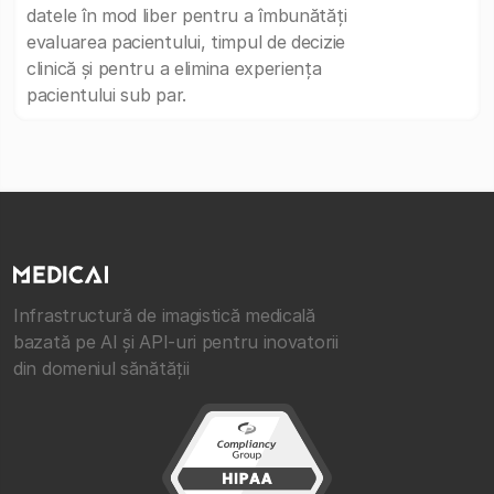
datele în mod liber pentru a îmbunătăți
evaluarea pacientului, timpul de decizie
clinică și pentru a elimina experiența
pacientului sub par.
Infrastructură de imagistică medicală
bazată pe AI și API-uri pentru inovatorii
din domeniul sănătății