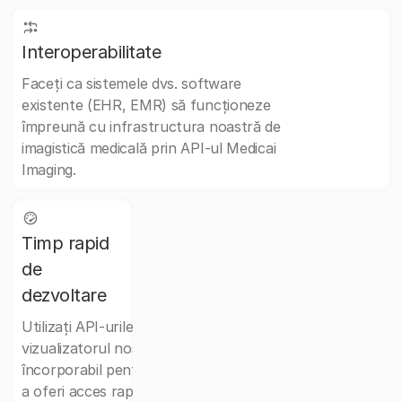
Interoperabilitate
Faceți ca sistemele dvs. software
existente (EHR, EMR) să funcționeze
împreună cu infrastructura noastră de
imagistică medicală prin API-ul Medicai
Imaging.
Timp rapid
de
dezvoltare
Utilizați API-urile Medicai și
vizualizatorul nostru DICOM
încorporabil pentru web și mobil pentru
a oferi acces rapid și sigur la imagini în