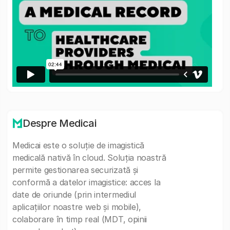
Despre Medicai
Medicai este o soluție de imagistică
medicală nativă în cloud. Soluția noastră
permite gestionarea securizată și
conformă a datelor imagistice: acces la
date de oriunde (prin intermediul
aplicațiilor noastre web și mobile),
colaborare în timp real (MDT, opinii