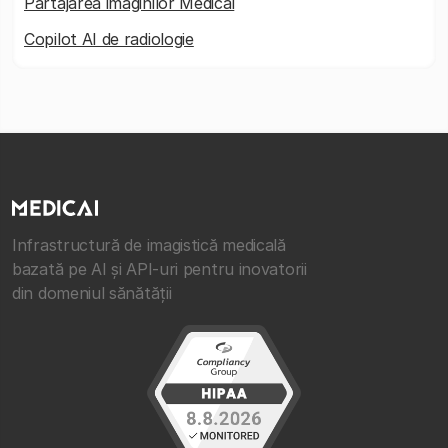
Partajarea imaginilor Medicai
Copilot AI de radiologie
Infrastructură de imagistică medicală
bazată pe AI și API-uri pentru inovatorii
din domeniul sănătății