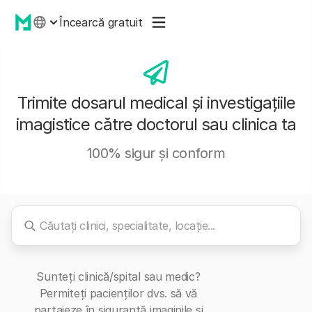
Încearcă gratuit
Trimite dosarul medical și investigațiile
imagistice către doctorul sau clinica ta
100% sigur și conform
Sunteți clinică/spital sau medic?
Permiteți pacienților dvs. să vă
partajeze în siguranță imaginile și