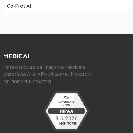
Co-Pilot AI
Infrastructură de imagistică medicală
bazată pe AI și API-uri pentru inovatorii
din domeniul sănătății