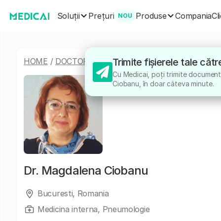
Soluții
Produse
Prețuri
Compania
Cl
NOU
HOME
/
DOCTORI
/
MAGDALENA CIOBANU
Trimite fișierele tale c
Cu Medicai, poți trimite documente
Ciobanu, în doar câteva minute.
Dr.
Magdalena Ciobanu
Bucuresti, Romania
Medicina interna, Pneumologie