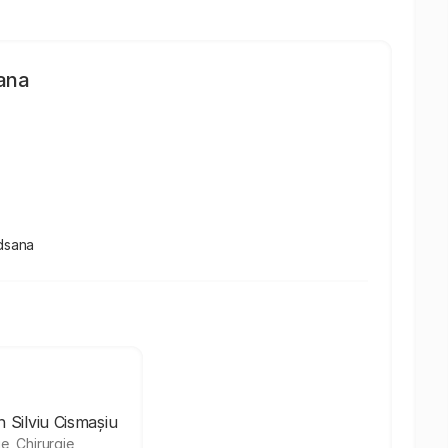
ana
edsana
 Silviu Cismașiu
ie, Chirurgie