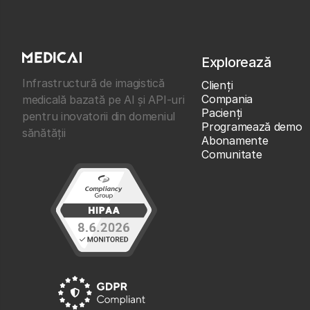
Explorează
Infrastructură de imagistică
Clienţi
Compania
medicală bazată pe AI și API-uri
Pacienți
pentru inovatorii din domeniul
Programează demo
sănătății
Abonamente
Comunitate