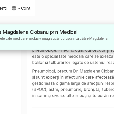
ienți
Cont
ătre Magdalena Ciobanu prin Medicai
Despre
le tale medicale, inclusiv imagistică, cu ușurință către Magdalena
Medicul Magdalena Ciobanu de la Centrul Me
pneumologie. Pneumologia, cunoscută și su
este o specialitate medicală care se axeaz
bolilor și tulburărilor legate de sistemul resp
Pneumologii, precum Dr. Magdalena Ciobanu,
și sunt experți în afecțiunile care afectează
gestionează o gamă largă de afecțiuni respi
(BPOC), astm, pneumonie, bronșită, tuber
în somn și diverse alte infecții și tulburări re