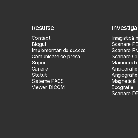
Resurse
Investigaț
Contact
Imagistică 
Blogul
Scanare P
Implementări de succes
Scanare R
Comunicate de presa
Scanare C
Suport
Mamografi
Cariere
Angiografie
Statut
Angiografi
Sisteme PACS
Magnetică
Viewer DICOM
Ecografie
Scanare D