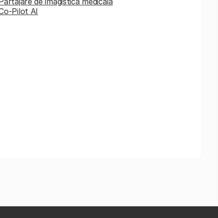
Partajare de imagistică medicală
Co-Pilot AI