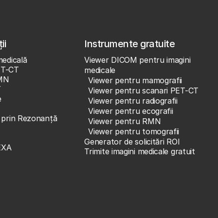
ii
Instrumente gratuite
medicală
Viewer DICOM pentru imagini
ET-CT
medicale
MN
Viewer pentru mamografii
T
Viewer pentru scanari PET-CT
e
Viewer pentru radiografii
Viewer pentru ecografii
e prin Rezonanță
Viewer pentru RMN
Viewer pentru tomografii
Generator de solicitări ROI
EXA
Trimite imagini medicale gratuit