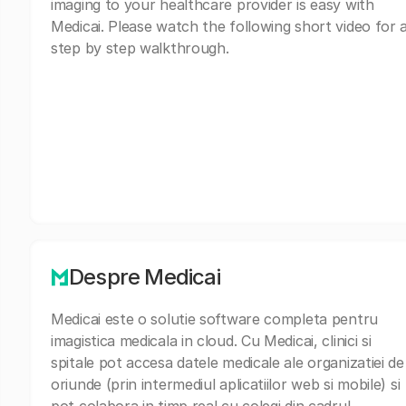
imaging to your healthcare provider is easy with
Medicai. Please watch the following short video for 
step by step walkthrough.
Despre Medicai
Medicai este o solutie software completa pentru
imagistica medicala in cloud. Cu Medicai, clinici si
spitale pot accesa datele medicale ale organizatiei de
oriunde (prin intermediul aplicatiilor web si mobile) si
pot colabora in timp real cu colegi din cadrul