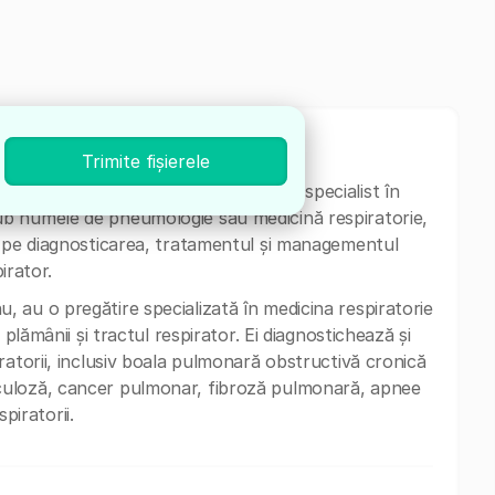
Trimite fișierele
dical "Medsana" din București este specialist în
b numele de pneumologie sau medicină respiratorie,
ă pe diagnosticarea, tratamentul și managementul
irator.
 au o pregătire specializată în medicina respiratorie
 plămânii și tractul respirator. Ei diagnostichează și
ratorii, inclusiv boala pulmonară obstructivă cronică
culoză, cancer pulmonar, fibroză pulmonară, apnee
spiratorii.