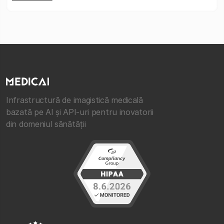
Infrastructură de imagistică medicală
bazată pe AI și API-uri pentru inovatorii
din domeniul sănătății