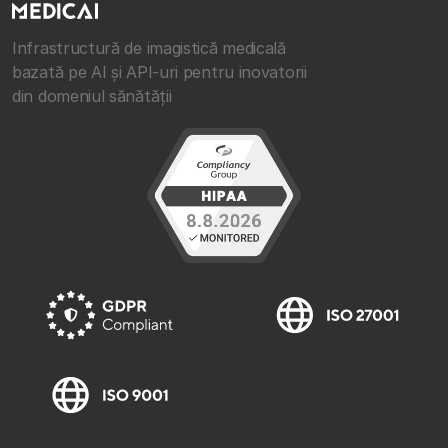
Infrastructură de imagistică medicală
bazată pe AI și API-uri pentru inovatorii
din domeniul sănătății