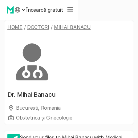
Încearcă gratuit
HOME
/
DOCTORI
/
MIHAI BANACU
Dr.
Mihai Banacu
Bucuresti, Romania
Obstetrica și Ginecologie
Send your files to Mihai Banacu with Medicai