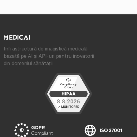
Infrastructură de imagistică medicală
bazată pe AI și API-uri pentru inovatorii
din domeniul sănătății