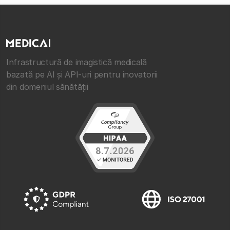
Infrastructură de imagistică medicală
bazată pe AI și API-uri pentru inovatorii
din domeniul sănătății