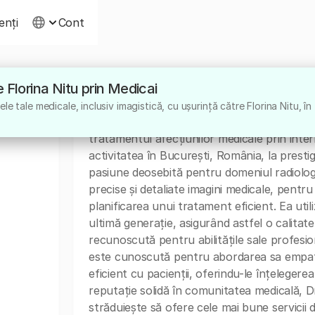
ienți
Cont
re Florina Nitu prin Medicai
Despre
e tale medicale, inclusiv imagistică, cu ușurință către Florina Nitu, în
Dr. Florina Nitu este un medic specialist în 
tratamentul afecțiunilor medicale prin inter
activitatea în București, România, la presti
pasiune deosebită pentru domeniul radiologie
precise și detaliate imagini medicale, pentru 
planificarea unui tratament eficient. Ea ut
ultimă generație, asigurând astfel o calitate
recunoscută pentru abilitățile sale profesio
este cunoscută pentru abordarea sa empati
eficient cu pacienții, oferindu-le înțelegere
reputație solidă în comunitatea medicală, D
străduiește să ofere cele mai bune servicii de