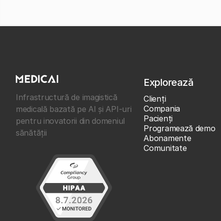
Explorează
Infrastructură de imagistică
Clienţi
Compania
medicală bazată pe AI și API-uri
Pacienți
pentru inovatorii din domeniul
Programează demo
sănătății
Abonamente
Comunitate