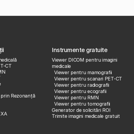
ii
Instrumente gratuite
medicală
Viewer DICOM pentru imagini
ET-CT
medicale
MN
Viewer pentru mamografii
T
Viewer pentru scanari PET-CT
e
Viewer pentru radiografii
Viewer pentru ecografii
e prin Rezonanță
Viewer pentru RMN
Viewer pentru tomografii
Generator de solicitări ROI
EXA
Trimite imagini medicale gratuit