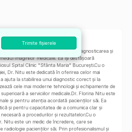
Trimite fișierele
Radiologie, cu o vastă experiență în diagnosticarea și
mediul imaginilor medicale. Ea își desfășoară
giosul Spital Clinic "Sfânta Maria" București.Cu o
i, Dr. Nitu este dedicată în oferirea celor mai
a ajuta la stabilirea unui diagnostic corect și la
ilizează cele mai moderne tehnologii și echipamente de
 superioară a serviciilor medicale.Dr. Florina Nitu este
nale și pentru atenția acordată pacienților săi. Ea
că și pentru capacitatea de a comunica clar și
a necesară a procedurilor și rezultatelor.Cu o
r. Nitu este un medic de încredere, care se
 radiologie pacienților săi. Prin profesionalismul și