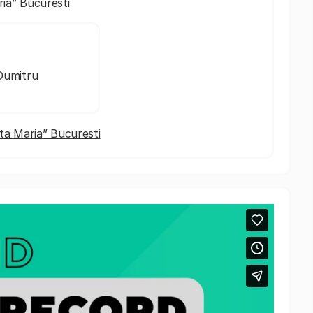
ria” Bucuresti
Dumitru
anta Maria” Bucuresti