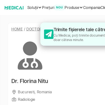
Soluții
Produse
Prețuri
Compania
Cl
NOU
HOME
/
DOCTORI
/
FLORINA NITU
Trimite fișierele tale căt
Cu Medicai, poți trimite documentel
doar câteva minute.
Dr.
Florina Nitu
Bucuresti, Romania
Radiologie