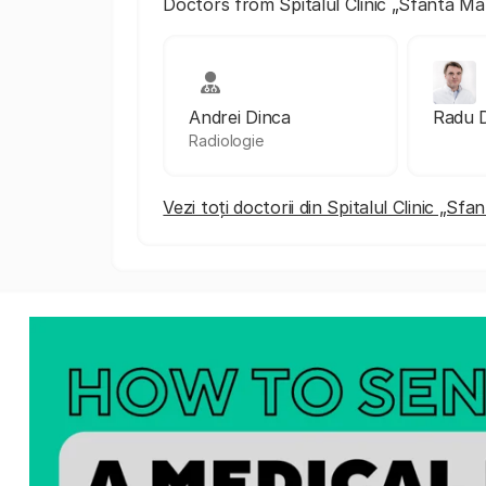
Doctors from Spitalul Clinic „Sfanta Ma
Andrei Dinca
Radu 
Radiologie
Vezi toți doctorii din Spitalul Clinic „Sf