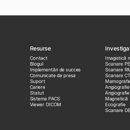
Resurse
Investigaț
Contact
Imagistică 
Blogul
Scanare P
Implementări de succes
Scanare R
Comunicate de presa
Scanare C
Suport
Mamografi
Cariere
Angiografie
Statut
Angiografi
Sisteme PACS
Magnetică
Viewer DICOM
Ecografie
Scanare D