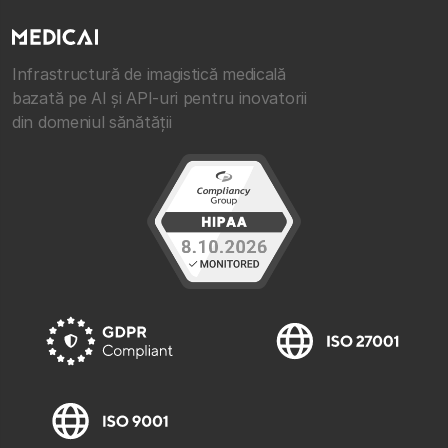
Infrastructură de imagistică medicală
bazată pe AI și API-uri pentru inovatorii
din domeniul sănătății