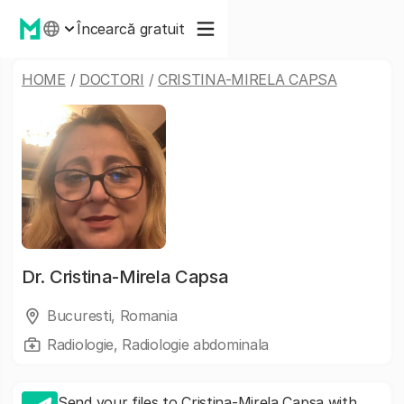
Încearcă gratuit
HOME
/
DOCTORI
/
CRISTINA-MIRELA CAPSA
Dr.
Cristina-Mirela Capsa
Bucuresti, Romania
Radiologie, Radiologie abdominala
Send your files to Cristina-Mirela Capsa with