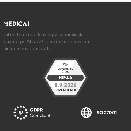
Infrastructură de imagistică medicală
bazată pe AI și API-uri pentru inovatorii
din domeniul sănătății