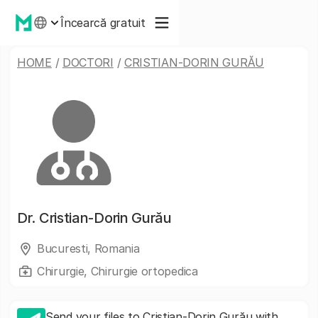
Încearcă gratuit
HOME
/
DOCTORI
/
CRISTIAN-DORIN GURĂU
Dr.
Cristian-Dorin Gurău
Bucuresti, Romania
Chirurgie, Chirurgie ortopedica
Send your files to Cristian-Dorin Gurău with