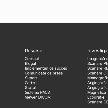
Resurse
Investigaț
Contact
Imagistică 
Blogul
Scanare P
Implementări de succes
Scanare R
Comunicate de presa
Scanare C
Suport
Mamografi
Cariere
Angiografie
Statut
Angiografi
Sisteme PACS
Magnetică
Viewer DICOM
Ecografie
Scanare D