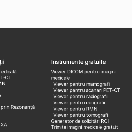
ii
Instrumente gratuite
medicală
Viewer DICOM pentru imagini
ET-CT
medicale
MN
Viewer pentru mamografii
T
Viewer pentru scanari PET-CT
e
Viewer pentru radiografii
Viewer pentru ecografii
e prin Rezonanță
Viewer pentru RMN
Viewer pentru tomografii
Generator de solicitări ROI
EXA
Trimite imagini medicale gratuit