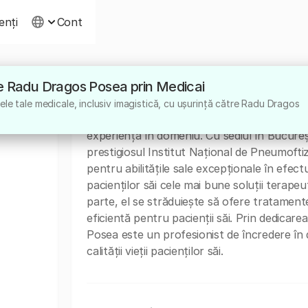
ienți
Cont
tre Radu Dragos Posea prin Medicai
Despre
le tale medicale, inclusiv imagistică, cu ușurință către Radu Dragos
Dr. Radu Dragos Posea este un chirurg specia
experiență în domeniu. Cu sediul în Bucureșt
prestigiosul Institut Național de Pneumofti
pentru abilitățile sale excepționale în efect
pacienților săi cele mai bune soluții terape
parte, el se străduiește să ofere tratamente
eficientă pentru pacienții săi. Prin dedicar
Posea este un profesionist de încredere în 
calității vieții pacienților săi.