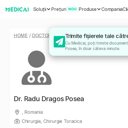
Soluții
Produse
Prețuri
Compania
Cl
NOU
HOME
/
DOCTORI
/
RADU DRAGOS POSEA
Trimite fișierele tale că
Cu Medicai, poți trimite documente
Posea, în doar câteva minute.
Dr.
Radu Dragos Posea
, Romania
Chirurgie, Chirurgie Toracica