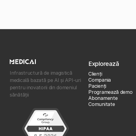
Explorează
Infrastructură de imagistică
Clienţi
Compania
medicală bazată pe AI și API-uri
Pacienți
pentru inovatorii din domeniul
Programează demo
sănătății
Abonamente
Comunitate