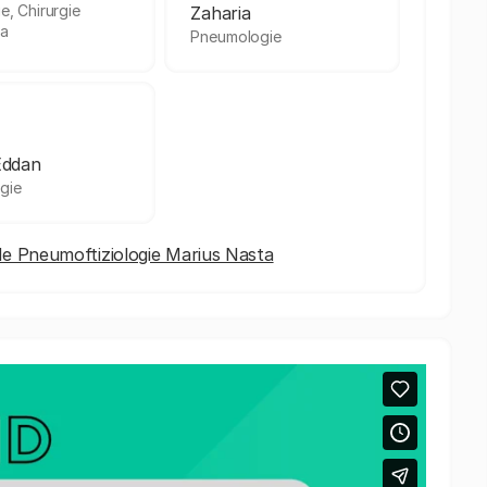
ie, Chirurgie
Zaharia
ca
Pneumologie
Eddan
gie
l de Pneumoftiziologie Marius Nasta