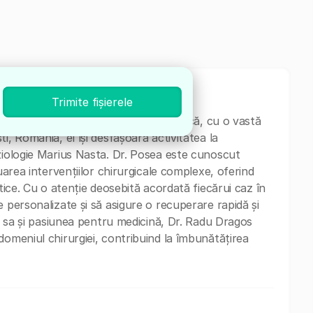
Trimite fișierele
lizat în chirurgie și chirurgie toracică, cu o vastă
i, România, el își desfășoară activitatea la
ziologie Marius Nasta. Dr. Posea este cunoscut
uarea intervențiilor chirurgicale complexe, oferind
utice. Cu o atenție deosebită acordată fiecărui caz în
 personalizate și să asigure o recuperare rapidă și
ea sa și pasiunea pentru medicină, Dr. Radu Dragos
domeniul chirurgiei, contribuind la îmbunătățirea