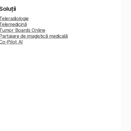
Soluții
Teleradiologie
Telemedicină
Tumor Boards Online
Partajare de imagistică medicală
Co-Pilot AI