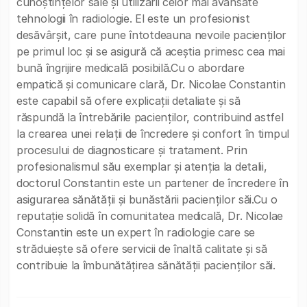
cunoștințelor sale și utilizării celor mai avansate
tehnologii în radiologie. El este un profesionist
desăvârșit, care pune întotdeauna nevoile pacienților
pe primul loc și se asigură că aceștia primesc cea mai
bună îngrijire medicală posibilă.Cu o abordare
empatică și comunicare clară, Dr. Nicolae Constantin
este capabil să ofere explicații detaliate și să
răspundă la întrebările pacienților, contribuind astfel
la crearea unei relații de încredere și confort în timpul
procesului de diagnosticare și tratament. Prin
profesionalismul său exemplar și atenția la detalii,
doctorul Constantin este un partener de încredere în
asigurarea sănătății și bunăstării pacienților săi.Cu o
reputație solidă în comunitatea medicală, Dr. Nicolae
Constantin este un expert în radiologie care se
străduiește să ofere servicii de înaltă calitate și să
contribuie la îmbunătățirea sănătății pacienților săi.