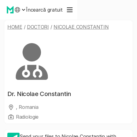
Încearcă gratuit
HOME
/
DOCTORI
/
NICOLAE CONSTANTIN
Dr.
Nicolae Constantin
, Romania
Radiologie
Send your files to Nicolae Constantin with