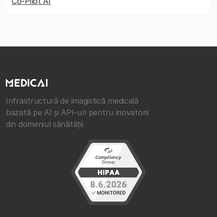
Co-Pilot AI
Infrastructură de imagistică medicală
bazată pe AI și API-uri pentru inovatorii
din domeniul sănătății