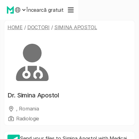
Încearcă gratuit
HOME
/
DOCTORI
/
SIMINA APOSTOL
Dr.
Simina Apostol
, Romania
Radiologie
Send your files to Simina Apostol with Medicai