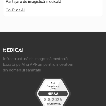
Partajare de imagistică medicală
Co-Pilot AI
Infrastructură de imagistică medicală
bazată pe AI și API-uri pentru inovatorii
din domeniul sănătății