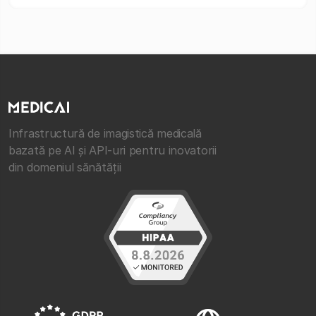
Infrastructură de imagistică medicală
bazată pe AI și API-uri pentru inovatorii
din domeniul sănătății