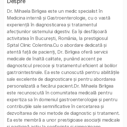
Despre
Dr. Mihaela Birligea este un medic specialist în
Medicina internă și Gastroenterologie, cu o vastă
experiență în diagnosticarea și tratamentul
afecțiunilor sistemului digestiv. Ea își desfășoară
activitatea în București, România, la prestigiosul
Spital Clinic Colentina.Cu o abordare dedicată și
atentă față de pacienți, Dr. Birligea oferă servicii
medicale de înaltă calitate, punând accent pe
diagnosticul precoce și tratamentul eficient al bolilor
gastrointestinale. Ea este cunoscută pentru abilitățile
sale excelente de diagnosticare și pentru abordarea
personalizată a fiecărui pacient.Dr. Mihaela Birligea
este recunoscută în comunitatea medicală pentru
expertiza sa în domeniul gastroenterologiei și pentru
contribuțiile sale semnificative în cercetarea și
dezvoltarea de noi metode de diagnostic și tratament.
Ea este membră a unor prestigioase asociații medicale
și participă activ la conferințe și simpozioane