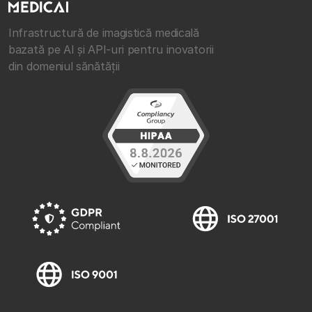
Infrastructură de imagistică medicală
bazată pe AI și API-uri pentru inovatorii
din domeniul sănătății