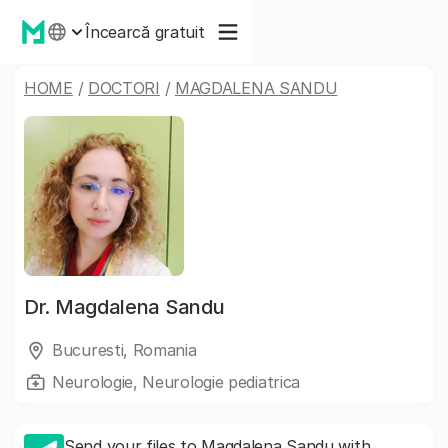
Încearcă gratuit
HOME
/
DOCTORI
/
MAGDALENA SANDU
Dr.
Magdalena Sandu
Bucuresti, Romania
Neurologie, Neurologie pediatrica
Send your files to Magdalena Sandu with