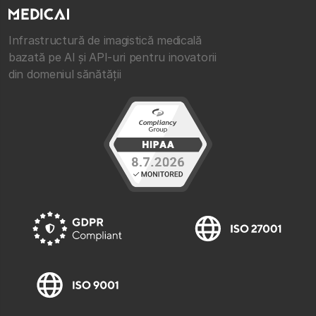
Infrastructură de imagistică medicală
bazată pe AI și API-uri pentru inovatorii
din domeniul sănătății