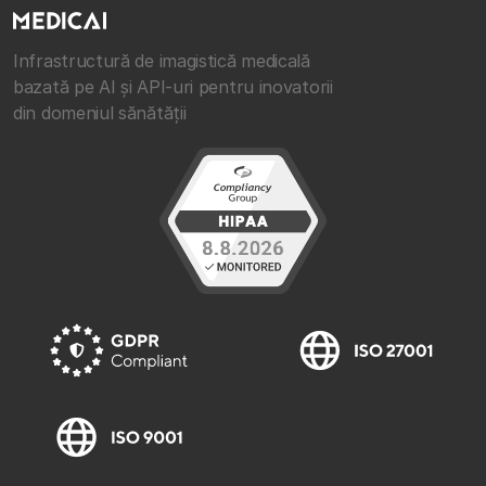
Infrastructură de imagistică medicală
bazată pe AI și API-uri pentru inovatorii
din domeniul sănătății