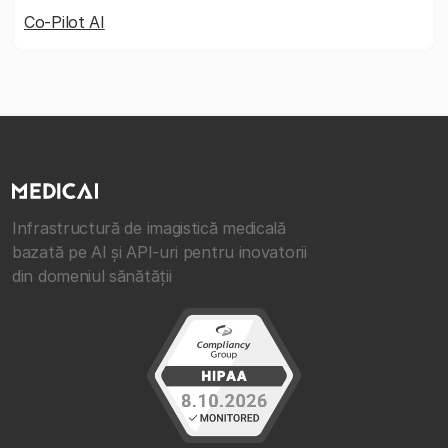
Co-Pilot AI
Infrastructură de imagistică medicală
bazată pe AI și API-uri pentru inovatorii
din domeniul sănătății