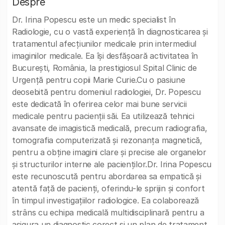
Despre
Dr. Irina Popescu este un medic specialist în
Radiologie, cu o vastă experiență în diagnosticarea și
tratamentul afecțiunilor medicale prin intermediul
imaginilor medicale. Ea își desfășoară activitatea în
București, România, la prestigiosul Spital Clinic de
Urgență pentru copii Marie Curie.Cu o pasiune
deosebită pentru domeniul radiologiei, Dr. Popescu
este dedicată în oferirea celor mai bune servicii
medicale pentru pacienții săi. Ea utilizează tehnici
avansate de imagistică medicală, precum radiografia,
tomografia computerizată și rezonanța magnetică,
pentru a obține imagini clare și precise ale organelor
și structurilor interne ale pacienților.Dr. Irina Popescu
este recunoscută pentru abordarea sa empatică și
atentă față de pacienți, oferindu-le sprijin și confort
în timpul investigațiilor radiologice. Ea colaborează
strâns cu echipa medicală multidisciplinară pentru a
asigura un diagnostic corect și un plan de tratament