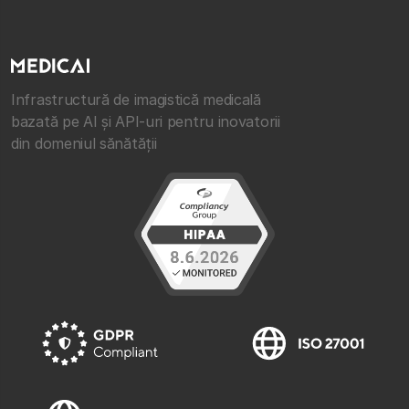
Infrastructură de imagistică medicală
bazată pe AI și API-uri pentru inovatorii
din domeniul sănătății