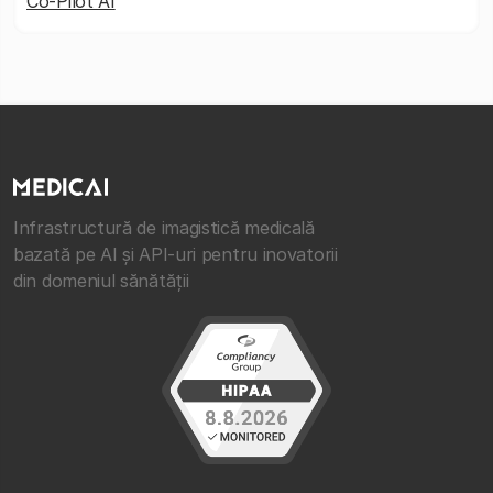
Co-Pilot AI
Infrastructură de imagistică medicală
bazată pe AI și API-uri pentru inovatorii
din domeniul sănătății