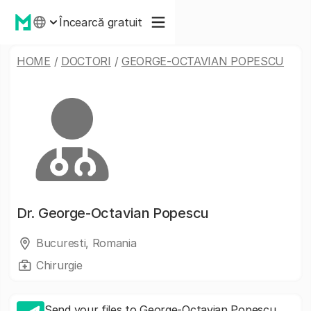
Încearcă gratuit
HOME
/
DOCTORI
/
GEORGE-OCTAVIAN POPESCU
Dr.
George-Octavian Popescu
Bucuresti, Romania
Chirurgie
Send your files to George-Octavian Popescu