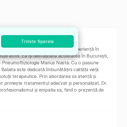
Trimite fișierele
st în Pneumoftiziologie, cu o vastă experiență în
spiratorii. Ea își desfășoară activitatea în București,
de Pneumoftiziologie Marius Nasta. Cu o pasiune
aita este dedicată îmbunătățirii calității vieții
soluții terapeutice. Prin abordarea sa atentă și
nt primește tratamentul adecvat și personalizat. Dr.
rofesionalismul și empatia sa, fiind o prezență de