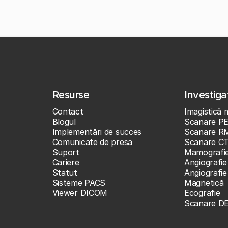
Resurse
Investigaț
Contact
Imagistică 
Blogul
Scanare P
Implementări de succes
Scanare R
Comunicate de presa
Scanare C
Suport
Mamografi
Cariere
Angiografie
Statut
Angiografi
Sisteme PACS
Magnetică
Viewer DICOM
Ecografie
Scanare D