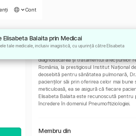
ienți
Cont
re Elisabeta Balaita prin Medicai
Despre
le tale medicale, inclusiv imagistică, cu ușurință către Elisabeta
Dr. Elisabeta Balaita este un medic speciali
diagnosticarea și tratamentul afecțiunilor re
România, la prestigiosul Institut Național 
deosebită pentru sănătatea pulmonară, Dr. Bal
pacienților săi prin oferirea celor mai bune 
meticuloasă, ea se asigură că fiecare pacie
Elisabeta Balaita este recunoscută pentru p
încredere în domeniul Pneumoftiziologiei.
Membru din