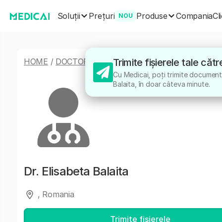
Soluții
Produse
Prețuri
Compania
Cl
NOU
HOME
/
DOCTORI
/
ELISABETA BALAITA
Trimite fișierele tale căt
Cu Medicai, poți trimite documente
Balaita, în doar câteva minute.
Dr.
Elisabeta Balaita
, Romania
Trimite fișierele