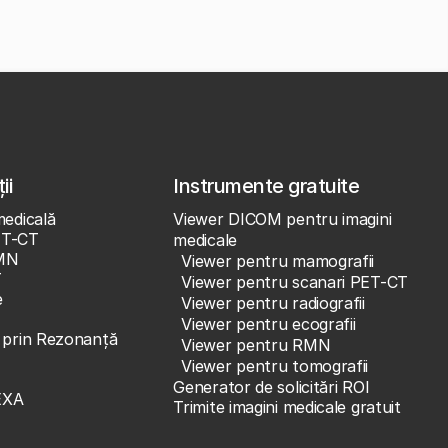
ii
Instrumente gratuite
medicală
Viewer DICOM pentru imagini
ET-CT
medicale
MN
Viewer pentru mamografii
T
Viewer pentru scanari PET-CT
e
Viewer pentru radiografii
Viewer pentru ecografii
e prin Rezonanță
Viewer pentru RMN
Viewer pentru tomografii
Generator de solicitări ROI
EXA
Trimite imagini medicale gratuit