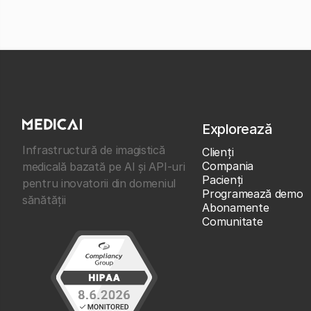
Explorează
Infrastructură de imagistică
Clienţi
Compania
medicală bazată pe AI și API-uri
Pacienți
pentru inovatorii din domeniul
Programează demo
sănătății
Abonamente
Comunitate