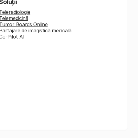
Soluții
Teleradiologie
Telemedicină
Tumor Boards Online
Partajare de imagistică medicală
Co-Pilot AI