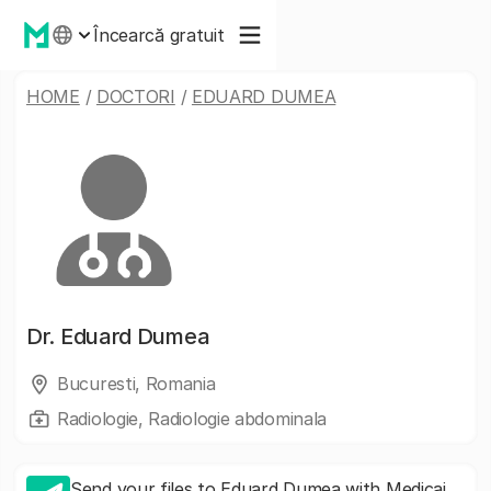
Încearcă gratuit
HOME
/
DOCTORI
/
EDUARD DUMEA
Dr.
Eduard Dumea
Bucuresti, Romania
Radiologie, Radiologie abdominala
Send your files to Eduard Dumea with Medicai