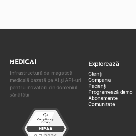
Explorează
Infrastructură de imagistică
Clienţi
Compania
medicală bazată pe AI și API-uri
Pacienți
pentru inovatorii din domeniul
Programează demo
sănătății
Abonamente
Comunitate