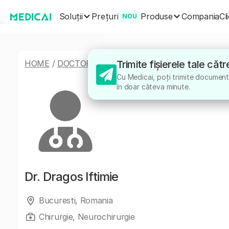
Soluții
Produse
Prețuri
Compania
Cl
NOU
HOME
/
DOCTORI
/
DRAGOS IFTIMIE
Trimite fișierele tale căt
Cu Medicai, poți trimite documentel
în doar câteva minute.
Dr.
Dragos Iftimie
Bucuresti, Romania
Chirurgie, Neurochirurgie