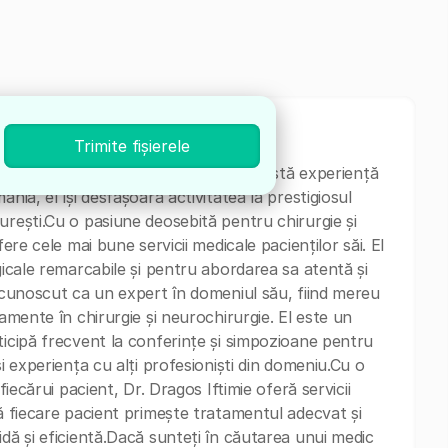
Trimite fișierele
în Chirurgie și Neurochirurgie, cu o vastă experiență
nia, el își desfășoară activitatea la prestigiosul
urești.Cu o pasiune deosebită pentru chirurgie și
ere cele mai bune servicii medicale pacienților săi. El
gicale remarcabile și pentru abordarea sa atentă și
recunoscut ca un expert în domeniul său, fiind mereu
tamente în chirurgie și neurochirurgie. El este un
ticipă frecvent la conferințe și simpozioane pentru
și experiența cu alți profesioniști din domeniu.Cu o
fiecărui pacient, Dr. Dragos Iftimie oferă servicii
că fiecare pacient primește tratamentul adecvat și
idă și eficientă.Dacă sunteți în căutarea unui medic