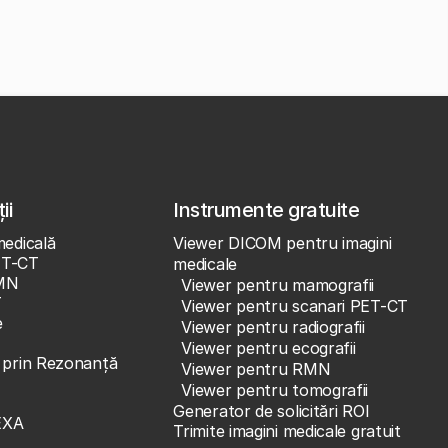
ii
Instrumente gratuite
medicală
Viewer DICOM pentru imagini
ET-CT
medicale
MN
Viewer pentru mamografii
T
Viewer pentru scanari PET-CT
e
Viewer pentru radiografii
Viewer pentru ecografii
e prin Rezonanță
Viewer pentru RMN
Viewer pentru tomografii
Generator de solicitări ROI
EXA
Trimite imagini medicale gratuit