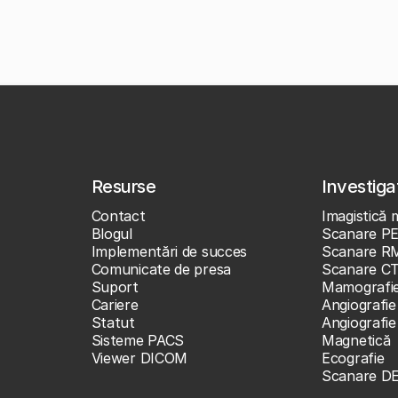
Resurse
Investigaț
Contact
Imagistică 
Blogul
Scanare P
Implementări de succes
Scanare R
Comunicate de presa
Scanare C
Suport
Mamografi
Cariere
Angiografie
Statut
Angiografi
Sisteme PACS
Magnetică
Viewer DICOM
Ecografie
Scanare D