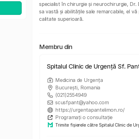
specialist în chirurgie și neurochirurgie, Dr
sa vastă și abilitățile sale remarcabile, el v
calitate superioară.
Membru din
Spitalul Clinic de Urgență Sf. Pa
Medicina de Urgența
București, Romania
(021)2554949
scusfpant@yahoo.com
https://urgentapantelimon.ro/
Programați o consultație
Trimite fișierele către Spitalul Clinic de 