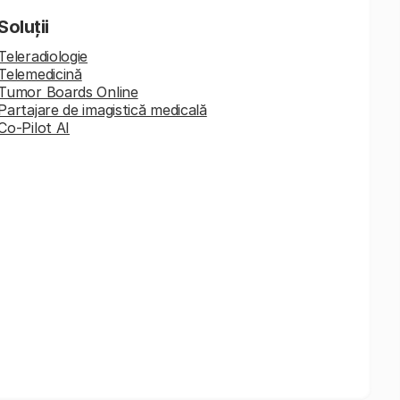
Soluții
Teleradiologie
Telemedicină
Tumor Boards Online
Partajare de imagistică medicală
Co-Pilot AI