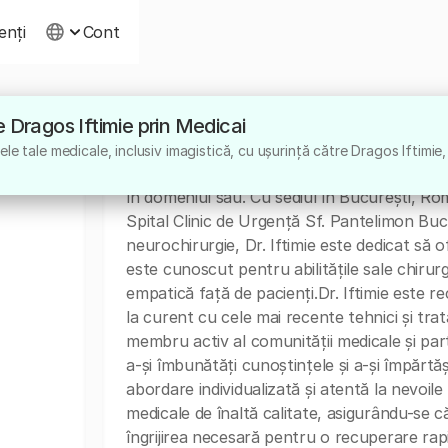
ienți
Cont
re Dragos Iftimie prin Medicai
Despre
e tale medicale, inclusiv imagistică, cu ușurință către Dragos Iftimie,
Dr. Dragos Iftimie este un medic specialist 
în domeniul său. Cu sediul în București, Româ
Spital Clinic de Urgență Sf. Pantelimon Buc
neurochirurgie, Dr. Iftimie este dedicat să of
este cunoscut pentru abilitățile sale chirur
empatică față de pacienți.Dr. Iftimie este 
la curent cu cele mai recente tehnici și tra
membru activ al comunității medicale și par
a-și îmbunătăți cunoștințele și a-și împărtă
abordare individualizată și atentă la nevoile 
medicale de înaltă calitate, asigurându-se 
îngrijirea necesară pentru o recuperare rap