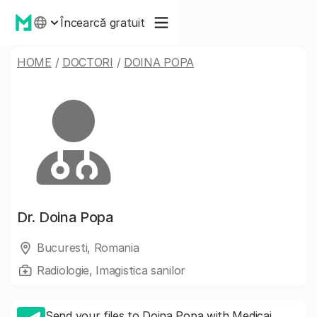
Încearcă gratuit
HOME
/
DOCTORI
/
DOINA POPA
Dr.
Doina Popa
Bucuresti, Romania
Radiologie, Imagistica sanilor
Send your files to Doina Popa with Medicai