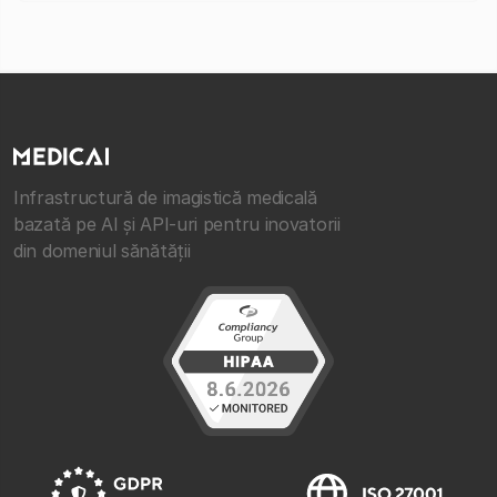
Infrastructură de imagistică medicală
bazată pe AI și API-uri pentru inovatorii
din domeniul sănătății