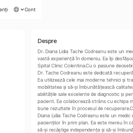
ienți
Cont
Despre
Dr. Diana Lidia Tache Codreanu este un medic 
vastă experiență în domeniu. Ea își desfășoa
Spital Clinic Colentina.Cu o pasiune deosebit
Dr. Tache Codreanu este dedicată recuperării ș
Ea utilizează cele mai moderne tehnici și tr
mobilitatea și să-și îmbunătățească calitat
abilitățile sale excelente de diagnostic și p
pacient. Ea colaborează strâns cu echipa me
bune rezultate în procesul de recuperare.C
Diana Lidia Tache Codreanu este un medic d
pacienților în prim plan. Ea este mereu în c
să-și recâștige independența și să-și îmbun