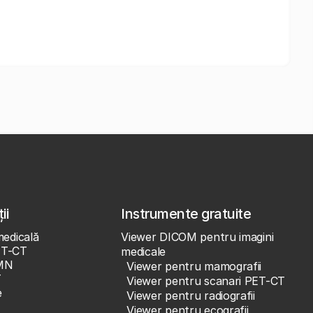
ii
Instrumente gratuite
medicală
Viewer DICOM pentru imagini
ET-CT
medicale
MN
Viewer pentru mamografii
T
Viewer pentru scanari PET-CT
e
Viewer pentru radiografii
Viewer pentru ecografii