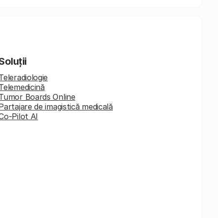
Soluții
Teleradiologie
Telemedicină
Tumor Boards Online
Partajare de imagistică medicală
Co-Pilot AI