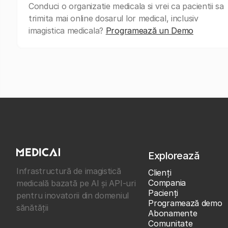
Conduci o organizatie medicala si vrei ca pacientii sa
trimita mai online dosarul lor medical, inclusiv
imagistica medicala?
Programează un Demo
Explorează
Infrastructură de imagistică
Clienţi
Compania
medicală bazată pe AI și API-uri
Pacienți
pentru inovatorii din domeniul
Programează demo
sănătății
Abonamente
Comunitate