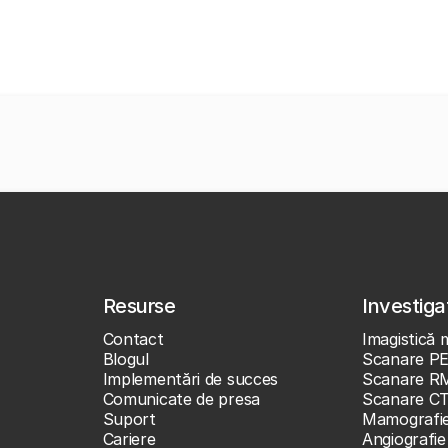
Resurse
Investigaț
Contact
Imagistică 
Blogul
Scanare P
Implementări de succes
Scanare R
Comunicate de presa
Scanare C
Suport
Mamografi
Cariere
Angiografie