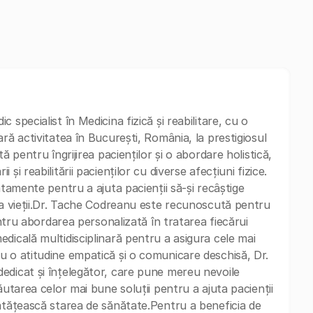
specialist în Medicina fizică și reabilitare, cu o
ră activitatea în București, România, la prestigiosul
ă pentru îngrijirea pacienților și o abordare holistică,
i reabilitării pacienților cu diverse afecțiuni fizice.
atamente pentru a ajuta pacienții să-și recâștige
ea vieții.Dr. Tache Codreanu este recunoscută pentru
entru abordarea personalizată în tratarea fiecărui
dicală multidisciplinară pentru a asigura cele mai
u o atitudine empatică și o comunicare deschisă, Dr.
edicat și înțelegător, care pune mereu nevoile
ăutarea celor mai bune soluții pentru a ajuta pacienții
ătățească starea de sănătate.Pentru a beneficia de