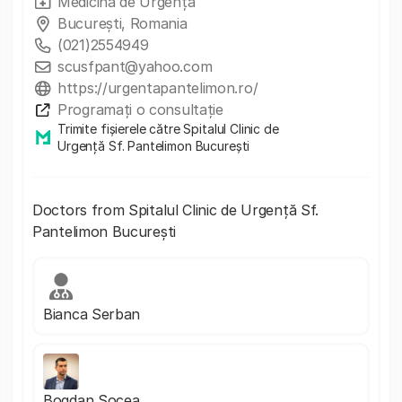
Medicina de Urgența
București, Romania
(021)2554949
scusfpant@yahoo.com
https://urgentapantelimon.ro/
Programați o consultație
Trimite fișierele către Spitalul Clinic de
Urgență Sf. Pantelimon București
Doctors from Spitalul Clinic de Urgență Sf.
Pantelimon București
Bianca Serban
Bogdan Socea