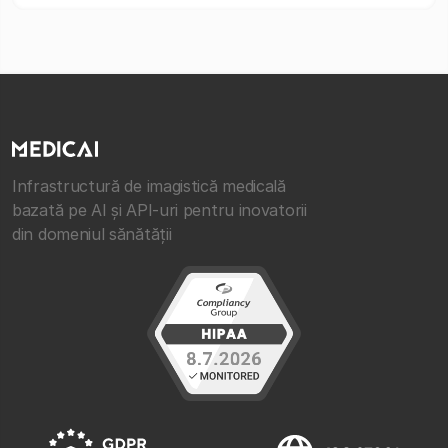
Infrastructură de imagistică medicală
bazată pe AI și API-uri pentru inovatorii
din domeniul sănătății