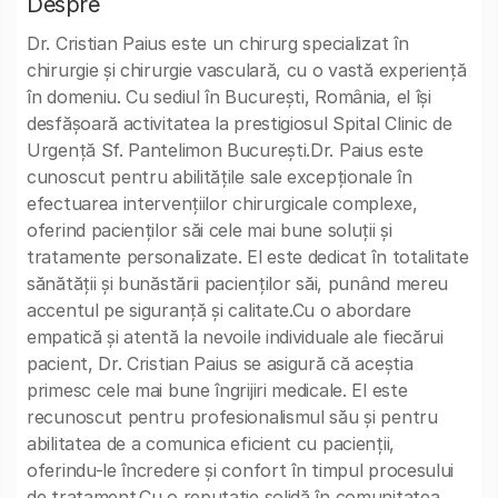
Despre
Dr. Cristian Paius este un chirurg specializat în
chirurgie și chirurgie vasculară, cu o vastă experiență
în domeniu. Cu sediul în București, România, el își
desfășoară activitatea la prestigiosul Spital Clinic de
Urgență Sf. Pantelimon București.Dr. Paius este
cunoscut pentru abilitățile sale excepționale în
efectuarea intervențiilor chirurgicale complexe,
oferind pacienților săi cele mai bune soluții și
tratamente personalizate. El este dedicat în totalitate
sănătății și bunăstării pacienților săi, punând mereu
accentul pe siguranță și calitate.Cu o abordare
empatică și atentă la nevoile individuale ale fiecărui
pacient, Dr. Cristian Paius se asigură că aceștia
primesc cele mai bune îngrijiri medicale. El este
recunoscut pentru profesionalismul său și pentru
abilitatea de a comunica eficient cu pacienții,
oferindu-le încredere și confort în timpul procesului
de tratament.Cu o reputație solidă în comunitatea