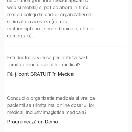
de oriunde (prin intermediul aplicatiilor
web si mobile) si pot colabora in timp
real cu colegi din cadrul organizatiei dar
si din afara acesteia (comisii
multidisciplinare, second opinion, chat si
comentarii).
Esti doctor si vrei ca pacientii tai sa-ti
trimita online dosarul lor medical?
Fă-ți cont GRATUIT în Medicai
Conduci o organizatie medicala si vrei ca
pacientii sa trimita mai online dosarul lor
medical, inclusiv imagistica medicala?
Programează un Demo