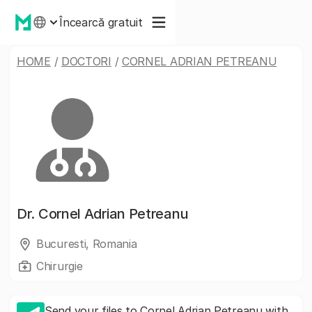
Încearcă gratuit
HOME
/
DOCTORI
/
CORNEL ADRIAN PETREANU
Dr.
Cornel Adrian Petreanu
Bucuresti, Romania
Chirurgie
Send your files to Cornel Adrian Petreanu with