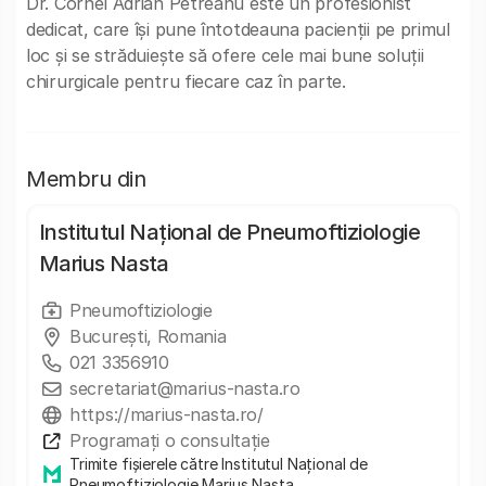
Dr. Cornel Adrian Petreanu este un profesionist
dedicat, care își pune întotdeauna pacienții pe primul
loc și se străduiește să ofere cele mai bune soluții
chirurgicale pentru fiecare caz în parte.
Membru din
Institutul Național de Pneumoftiziologie
Marius Nasta
Pneumoftiziologie
București, Romania
021 3356910
secretariat@marius-nasta.ro
https://marius-nasta.ro/
Programați o consultație
Trimite fișierele către Institutul Național de
Pneumoftiziologie Marius Nasta