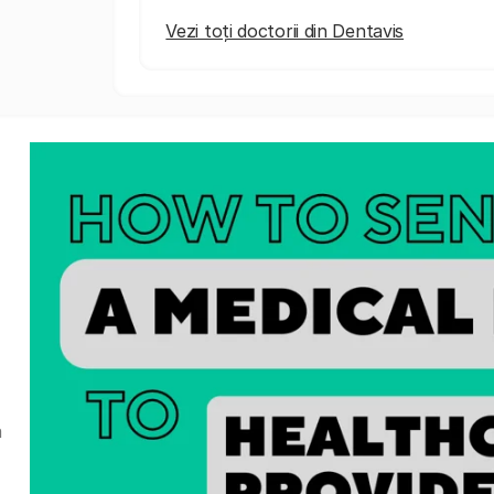
Vezi toți doctorii din Dentavis
a