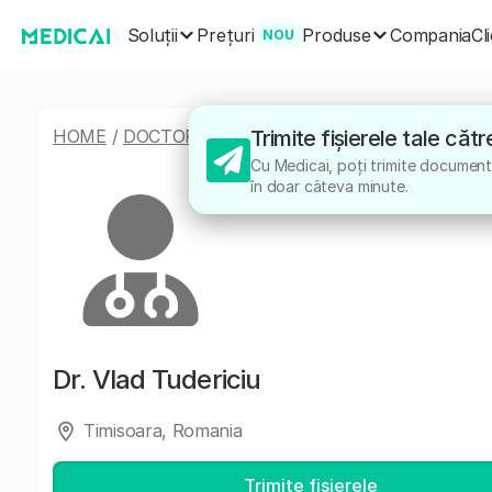
Soluții
Produse
Prețuri
Compania
Cl
NOU
HOME
/
DOCTORI
/
VLAD TUDERICIU
Trimite fișierele tale căt
Cu Medicai, poți trimite documente
în doar câteva minute.
Dr.
Vlad Tudericiu
Timisoara, Romania
Trimite fișierele