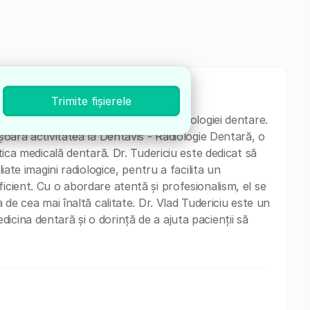
Trimite fișierele
,
cu o vastă experiență în domeniul radiologiei dentare.
ășoară activitatea la Dentavis - Radiologie Dentară, o
stica medicală dentară. Dr. Tudericiu este dedicat să
liate imagini radiologice, pentru a facilita un
icient. Cu o abordare atentă și profesionalism, el se
a de cea mai înaltă calitate. Dr. Vlad Tudericiu este un
icina dentară și o dorință de a ajuta pacienții să