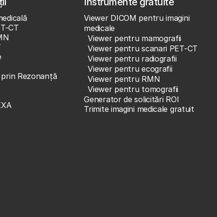
ii
Instrumente gratuite
medicală
Viewer DICOM pentru imagini
ET-CT
medicale
MN
Viewer pentru mamografii
T
Viewer pentru scanari PET-CT
e
Viewer pentru radiografii
Viewer pentru ecografii
e prin Rezonanță
Viewer pentru RMN
Viewer pentru tomografii
Generator de solicitări ROI
EXA
Trimite imagini medicale gratuit