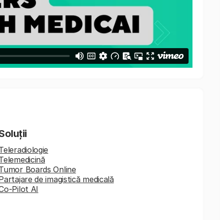
Soluții
Teleradiologie
Telemedicină
Tumor Boards Online
Partajare de imagistică medicală
Co-Pilot AI