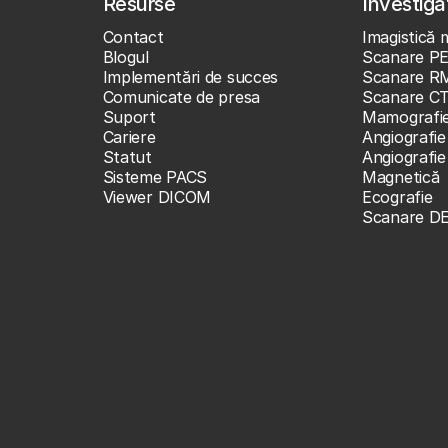
Resurse
Investigaț
Contact
Imagistică 
Blogul
Scanare P
Implementări de succes
Scanare R
Comunicate de presa
Scanare C
Suport
Mamografi
Cariere
Angiografie
Statut
Angiografi
Sisteme PACS
Magnetică
Viewer DICOM
Ecografie
Scanare D