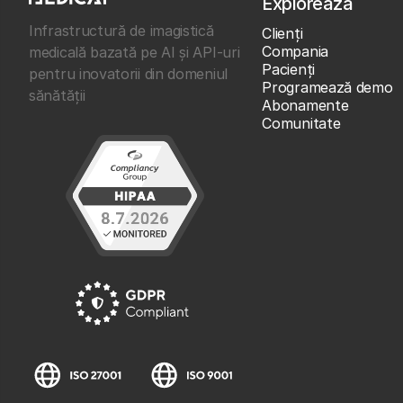
Explorează
Infrastructură de imagistică
Clienţi
Compania
medicală bazată pe AI și API-uri
Pacienți
pentru inovatorii din domeniul
Programează demo
sănătății
Abonamente
Comunitate