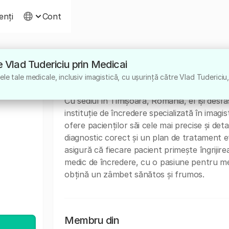
ienți
Cont
re Vlad Tudericiu prin Medicai
Despre
le tale medicale, inclusiv imagistică, cu ușurință către Vlad Tudericiu
Dr. Vlad Tudericiu este un medic specialist 
Cu sediul în Timișoara, România, el își desf
instituție de încredere specializată în imagi
ofere pacienților săi cele mai precise și deta
diagnostic corect și un plan de tratament ef
asigură că fiecare pacient primește îngrijire
medic de încredere, cu o pasiune pentru med
obțină un zâmbet sănătos și frumos.
Membru din