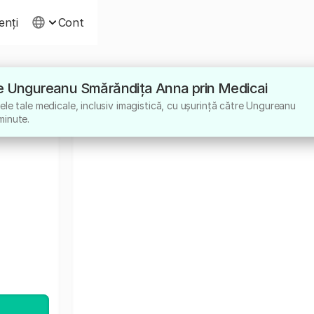
ienți
Cont
NA
ătre Ungureanu Smărăndița Anna prin Medicai
le tale medicale, inclusiv imagistică, cu ușurință către Ungureanu
minute.