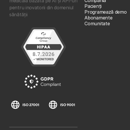
Compania
medicală bazată pe AI și API-uri
Pacienți
pentru inovatorii din domeniul
Programează demo
sănătății
Abonamente
Comunitate