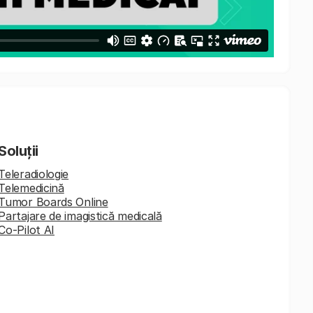
Soluții
Teleradiologie
Telemedicină
Tumor Boards Online
Partajare de imagistică medicală
Co-Pilot AI