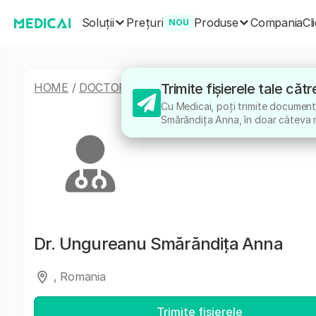
Soluții
Produse
Prețuri
Compania
Cl
NOU
HOME
/
DOCTORI
/
UNGUREANU SMĂRĂNDIȚA AN
Trimite fișierele tale c
Cu Medicai, poți trimite documente
Smărăndița Anna, în doar câteva 
Dr.
Ungureanu Smărăndița Anna
, Romania
Trimite fișierele