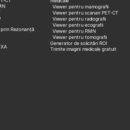
ET-CT
medicale
MN
Viewer pentru mamografii
T
Viewer pentru scanari PET-CT
e
Viewer pentru radiografii
Viewer pentru ecografii
e prin Rezonanță
Viewer pentru RMN
Viewer pentru tomografii
Generator de solicitări ROI
EXA
Trimite imagini medicale gratuit