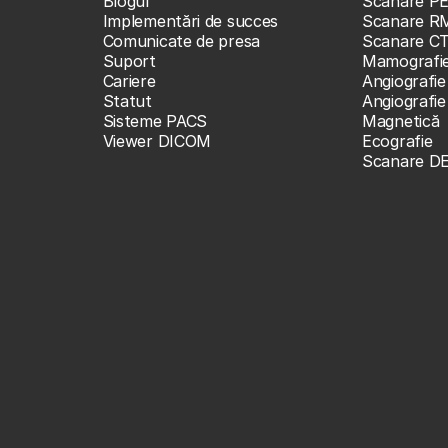
Blogul
Scanare P
Implementări de succes
Scanare R
Comunicate de presa
Scanare C
Suport
Mamografi
Cariere
Angiografie
Statut
Angiografi
Sisteme PACS
Magnetică
Viewer DICOM
Ecografie
Scanare D