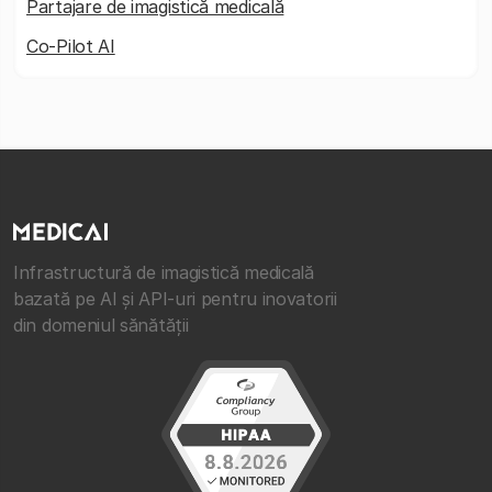
Partajare de imagistică medicală
Co-Pilot AI
Infrastructură de imagistică medicală
bazată pe AI și API-uri pentru inovatorii
din domeniul sănătății