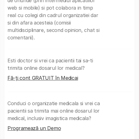
de oriunde (prin intermediul aplicatiilor
web si mobile) si pot colabora in timp
real cu colegi din cadrul organizatiei dar
si din afara acesteia (comisii
multidisciplinare, second opinion, chat si
comentarii).
Esti doctor si vrei ca pacientii tai sa-ti
trimita online dosarul lor medical?
Fă-ți cont GRATUIT în Medicai
Conduci o organizatie medicala si vrei ca
pacientii sa trimita mai online dosarul lor
medical, inclusiv imagistica medicala?
Programează un Demo